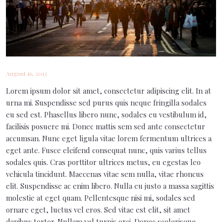
PAST EVENTS
GALLERY
CONTACT
August 16, 2013
Lorem ipsum dolor sit amet, consectetur adipiscing elit. In at
urna mi. Suspendisse sed purus quis neque fringilla sodales
eu sed est. Phasellus libero nunc, sodales eu vestibulum id,
facilisis posuere mi. Donec mattis sem sed ante consectetur
accumsan. Nunc eget ligula vitae lorem fermentum ultrices a
eget ante. Fusce eleifend consequat nunc, quis varius tellus
sodales quis. Cras porttitor ultrices metus, eu egestas leo
vehicula tincidunt. Maecenas vitae sem nulla, vitae rhoncus
elit. Suspendisse ac enim libero. Nulla eu justo a massa sagittis
molestie at eget quam. Pellentesque nisi mi, sodales sed
ornare eget, luctus vel eros. Sed vitae est elit, sit amet
dapibus tortor. Nullam vel turpis orci. Donec scelerisque